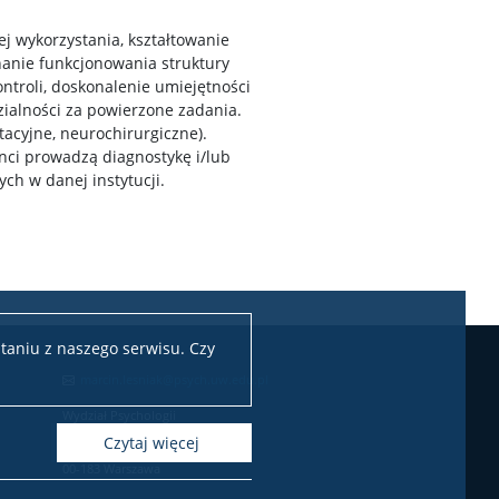
ej wykorzystania, kształtowanie
anie funkcjonowania struktury
ontroli, doskonalenie umiejętności
zialności za powierzone zadania.
acyjne, neurochirurgiczne).
nci prowadzą diagnostykę i/lub
ych w danej instytucji.
taniu z naszego serwisu. Czy
marcin.lesniak@psych.uw.edu.pl
Wydział Psychologii
Uniwersytetu Warszawskiego
czytaj więcej
ul. Stawki 5/7
00-183 Warszawa