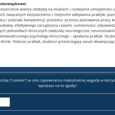
ieobowiązkowe)
oszerzenie wiedzy zdobytej na studiach i rozwijanie umiejętności j
ch związanych bezpośrednio z miejscem odbywania praktyki, pozn
racy i podziału kompetencji, procedur, procesu planowania pracy, k
espołowej, efektywnego zarządzania czasem, sumienności, odpowied
jednostkach klinicznych (oddziały neurologiczne, neurorehabilit
doświadczonego psychologa klinicznego – opiekuna praktyk. Stude
 kliniki. Podczas praktyk, studenci przestrzegają zasad obowiązując
teczka ("cookies") w celu zapewnienia maksymalnej wygody w korzys
wyrażasz na to zgodę?