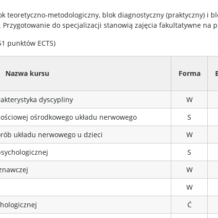
ok teoretyczno-metodologiczny, blok diagnostyczny (praktyczny) i bl
Przygotowanie do specjalizacji stanowią zajęcia fakultatywne na p
 51 punktów ECTS)
Nazwa kursu
Forma
akterystyka dyscypliny
W
nościowej ośrodkowego układu nerwowego
S
orób układu nerwowego u dzieci
W
psychologicznej
S
znawczej
W
W
hologicznej
Ć