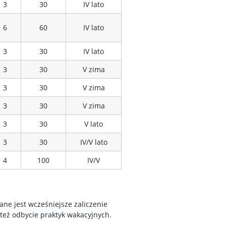
3
30
IV lato
6
60
IV lato
3
30
IV lato
3
30
V zima
3
30
V zima
3
30
V zima
3
30
V lato
3
30
IV/V lato
4
100
IV/V
ne jest wcześniejsze zaliczenie
też odbycie praktyk wakacyjnych.