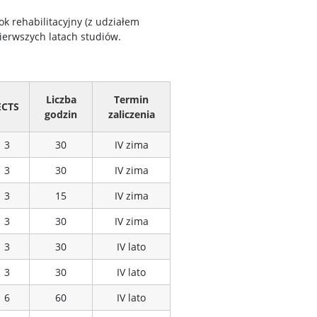
ok rehabilitacyjny (z udziałem
ierwszych latach studiów.
Liczba
Termin
ECTS
godzin
zaliczenia
3
30
IV zima
3
30
IV zima
3
15
IV zima
3
30
IV zima
3
30
IV lato
3
30
IV lato
6
60
IV lato