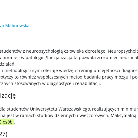
wa Malinowska
.
e studentów z neuropsychologią człowieka dorosłego. Neuropsychol
normie i w patologii. Specjalizacja ta pozwala zrozumieć neuron
działań.
etodologicznymi oferuje wiedzę i trening umiejętności diagnost
. Dotyczy to również współczesnych metod badania pracy mózgu i 
znych stosowanych w diagnostyce i rehabilitacji.
izację
ie dla studentów Uniwersytetu Warszawskiego, realizujących mini
ona jest w ramach studiów dziennych i wieczorowych. Maksymalną 
5 osób
.
27)